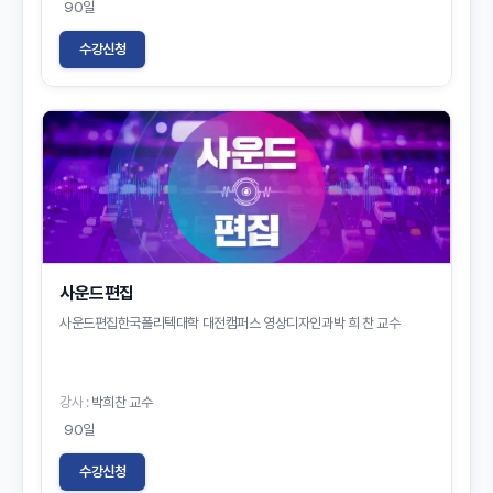
90일
수강신청
사운드편집
사운드편집한국폴리텍대학 대전캠퍼스 영상디자인과박 희 찬 교수
강사 :
박희찬 교수
90일
수강신청