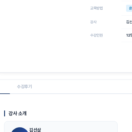
교육방법
온
강사
김
수강인원
12
수강후기
강사 소개
김선삼