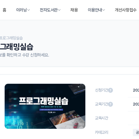
홈
이러닝
전자도서관
채용
이용안내
개선사항접수
· 프로그래밍실습
그래밍실습
보를 확인하고 수강 신청하세요.
신청기간
202
?
교육기간
202
?
교육시간
카테고리
공