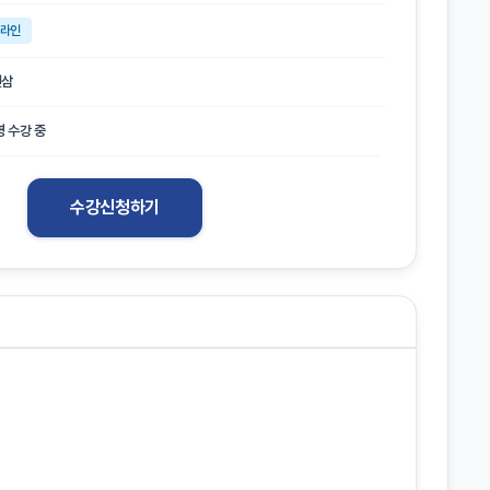
라인
선삼
명 수강 중
수강신청하기