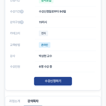
신청기간
상시모집
수강기간
수강신청일로부터
90일
?
강의구성
15차시
?
카테고리
전자
교육방법
온라인
강사
박상현 교수
수강인원
6
명 수강 중
수강신청하기
과정소개
강의목차