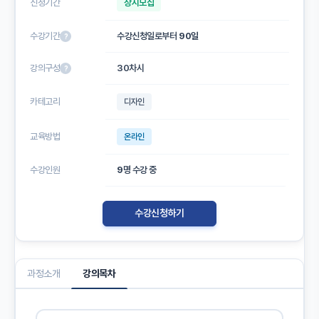
신청기간
상시모집
수강기간
수강신청일로부터
90일
?
강의구성
30차시
?
카테고리
디자인
교육방법
온라인
수강인원
9
명 수강 중
수강신청하기
과정소개
강의목차